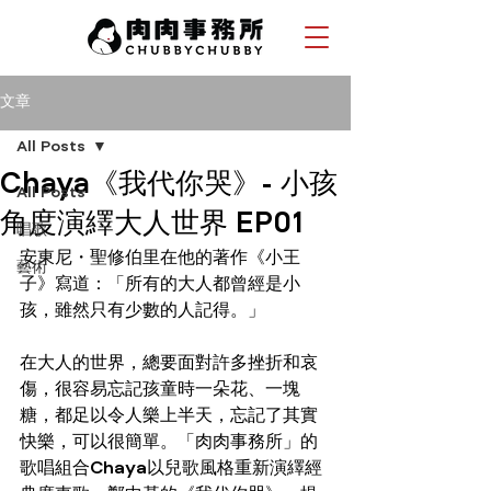
文章
All Posts
Chaya《我代你哭》- 小孩
All Posts
角度演繹大人世界 EP01
唱歌
安東尼・聖修伯里在他的著作《小王
藝術
子》寫道：「所有的大人都曾經是小
孩，雖然只有少數的人記得。」
在大人的世界，總要面對許多挫折和哀
傷，很容易忘記孩童時一朵花、一塊
糖，都足以令人樂上半天，忘記了其實
快樂，可以很簡單。「肉肉事務所」的
歌唱組合Chaya以兒歌風格重新演繹經