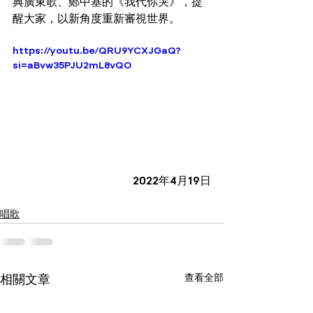
典廣東歌、鄭中基的《我代你哭》，提
醒大家，以新角度重新審視世界。
https://youtu.be/QRU9YCXJGaQ?
si=aBvw35PJU2mL8vQO
2022年4月19日
唱歌
查看全部
相關文章